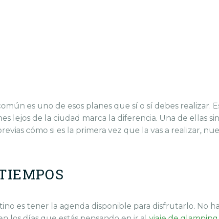
 común es uno de esos planes que sí o sí debes realizar.
es lejos de la ciudad marca la diferencia. Una de ellas si
 previas cómo si es la primera vez que la vas a realizar, n
 TIEMPOS
tino es tener la agenda disponible para disfrutarlo. No h
 en los días que estás pensando en ir al
vi
aje de glamping