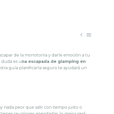


 Escapar de la monotonía y darle emoción a tu
n duda es u
na
escapada de glamping
en
uestra guía planificarla seguro te ayudará un
ay nada peor que salir con tiempo justo o
tienes reuniones agendadas, lo mejor será