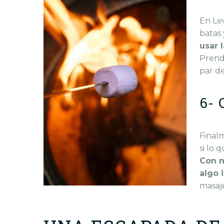
En Le
batas
usar 
Prenda
par de
6-
Final
si lo 
Con n
algo 
masaje