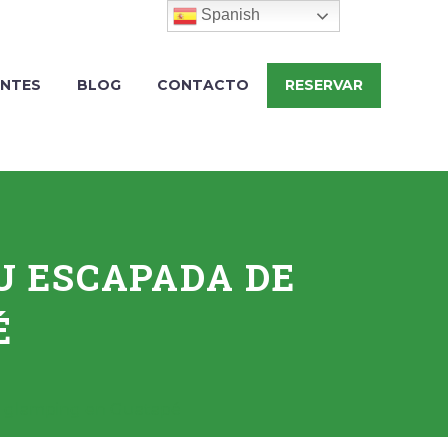
Spanish
ENTES
BLOG
CONTACTO
RESERVAR
U ESCAPADA DE
É
de glamping en Guatapé