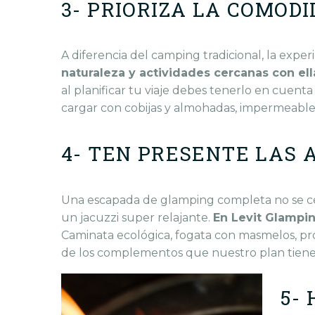
3- PRIORIZA LA COMOD
A diferencia del camping tradicional, la expe
naturaleza y actividades cercanas con ella
al planificar tu viaje debes tenerlo en cuenta
cargar con cobijas y almohadas, impermeable
4- TEN PRESENTE LAS 
Una
escapada de glamping
completa no se ce
un jacuzzi super relajante.
En Levit Glampin
Caminata ecológica, fogata con masmelos, pr
de los complementos que nuestro plan tiene 
5-